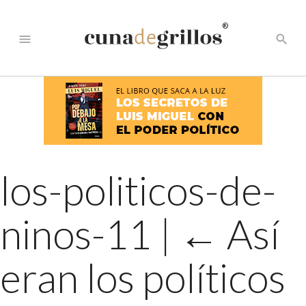
®
menu
search
los-politicos-de-
ninos-11
|
←
Así
eran los políticos