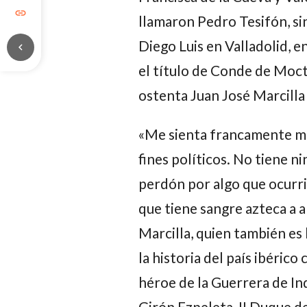
link
llamaron Pedro Tesifón, si
Diego Luis en Valladolid, en
chevron_left
el título de Conde de Moc
ostenta Juan José Marcil
«Me sienta francamente mal
fines políticos. No tiene n
perdón por algo que ocurrió
que tiene sangre azteca a 
Marcilla, quien también e
la historia del país ibéric
héroe de la Guerrera de In
Girón Ezpeleta, II Duque d