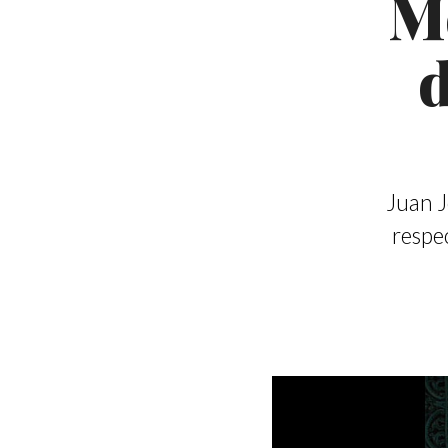
M
Juan J
respec