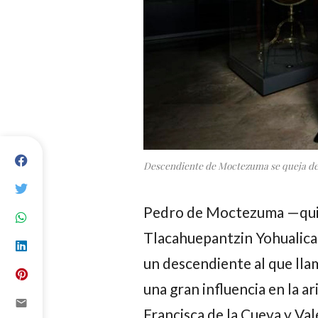
Descendiente de Moctezuma se queja de 
Pedro de Moctezuma —quie
Tlacahuepantzin Yohualica
un descendiente al que lla
una gran influencia en la ar
email
Francisca de la Cueva y Val