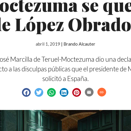
octezuma se que
de López Obrado
abril 1, 2019
|
Brando Alcauter
osé Marcilla de Teruel-Moctezuma dio una decl
to a las disculpas públicas que el presidente de
solicitó a España.
email
link