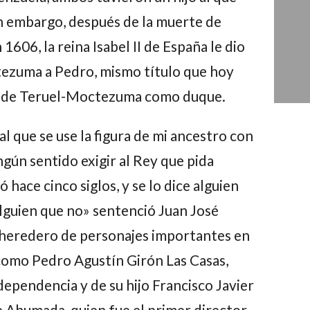
n embargo, después de la muerte de
 1606, la reina Isabel II de España le dio
tezuma a Pedro, mismo título que hoy
la de Teruel-Moctezuma como duque.
 que se use la figura de mi ancestro con
ingún sentido exigir al Rey que pida
 hace cinco siglos, y se lo dice alguien
alguien que no» sentenció Juan José
s heredero de personajes importantes en
o como Pedro Agustín Girón Las Casas,
dependencia y de su hijo Francisco Javier
e Ahumada, quien fue el primer director