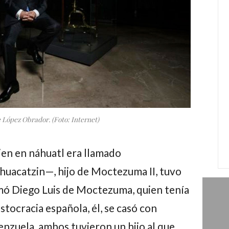
López Obrador. (Foto: Internet)
n en náhuatl era llamado
huacatzin—, hijo de Moctezuma II, tuvo
mó Diego Luis de Moctezuma, quien tenía
istocracia española, él, se casó con
enzuela, ambos tuvieron un hijo al que