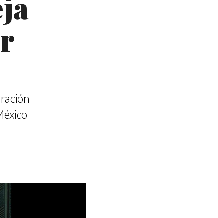
ja
r
aración
 México