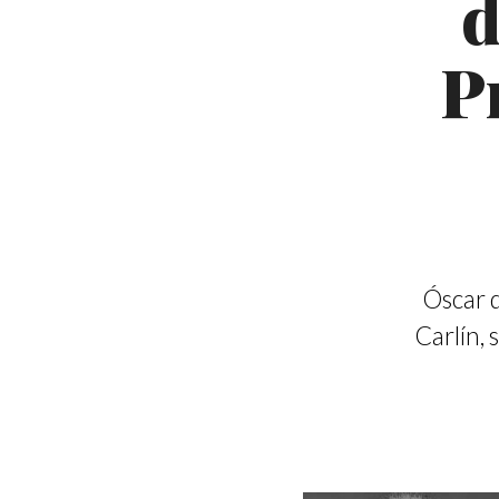
d
P
Óscar d
Carlín, 