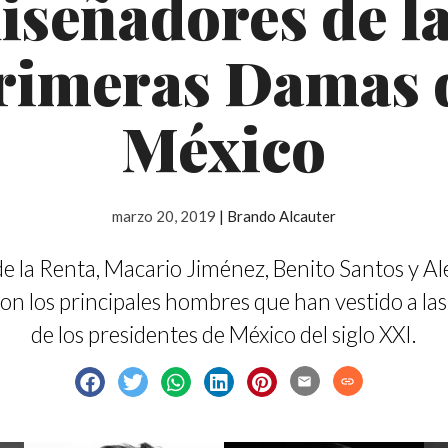
iseñadores de l
rimeras Damas 
México
marzo 20, 2019
|
Brando Alcauter
e la Renta, Macario Jiménez, Benito Santos y A
son los principales hombres que han vestido a la
de los presidentes de México del siglo XXI.
email
link