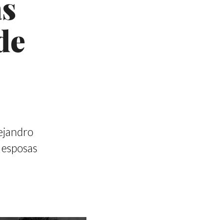
as
de
lejandro
s esposas