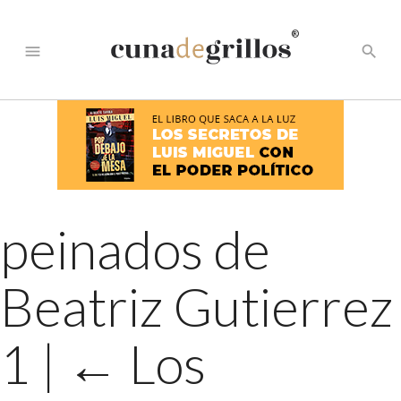
®
menu
search
peinados de
Beatriz Gutierrez
1
|
←
Los