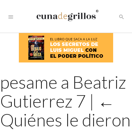
®
menu
search
pesame a Beatriz
Gutierrez 7
|
←
Quiénes le dieron