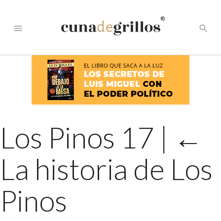
®
menu
search
Los Pinos 17
|
←
La historia de Los
Pinos