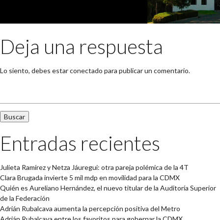
Deja una respuesta
Lo siento, debes estar
conectado
para publicar un comentario.
Buscar:
Entradas recientes
Julieta Ramírez y Netza Jáuregui: otra pareja polémica de la 4T
Clara Brugada invierte 5 mil mdp en movilidad para la CDMX
Quién es Aureliano Hernández, el nuevo titular de la Auditoría Superior
de la Federación
Adrián Rubalcava aumenta la percepción positiva del Metro
Adrián Rubalcava entre los favoritos para gobernar la CDMX