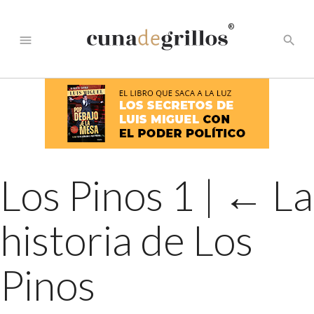
®
menu
search
Los Pinos 1
|
←
La
historia de Los
Pinos