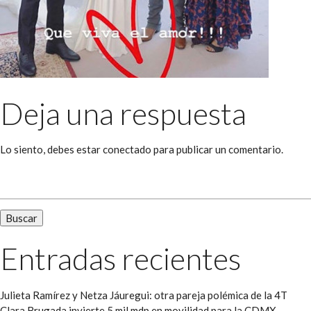
Deja una respuesta
Lo siento, debes estar
conectado
para publicar un comentario.
Buscar:
Entradas recientes
Julieta Ramírez y Netza Jáuregui: otra pareja polémica de la 4T
Clara Brugada invierte 5 mil mdp en movilidad para la CDMX