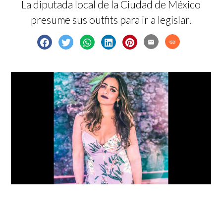
La diputada local de la Ciudad de México
presume sus outfits para ir a legislar.
email
link