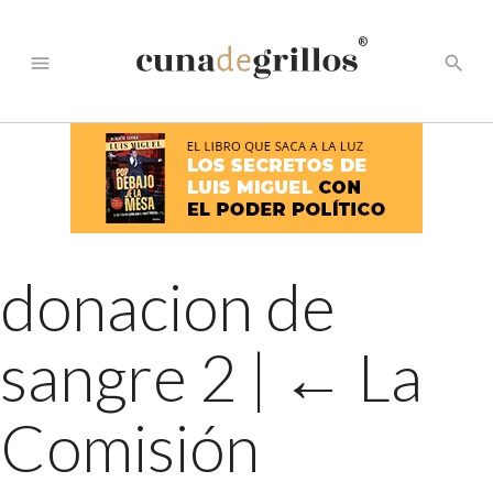
®
menu
search
donacion de
sangre 2
|
←
La
Comisión