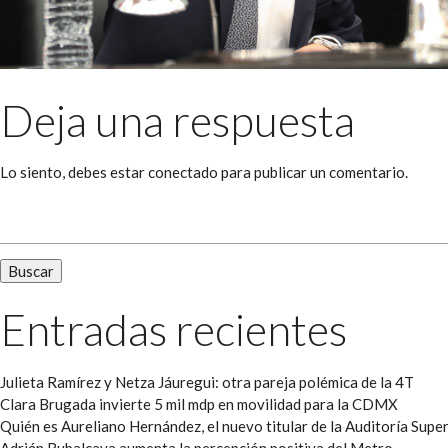
Deja una respuesta
Lo siento, debes estar
conectado
para publicar un comentario.
Buscar:
Entradas recientes
Julieta Ramírez y Netza Jáuregui: otra pareja polémica de la 4T
Clara Brugada invierte 5 mil mdp en movilidad para la CDMX
Quién es Aureliano Hernández, el nuevo titular de la Auditoría Super
Adrián Rubalcava aumenta la percepción positiva del Metro