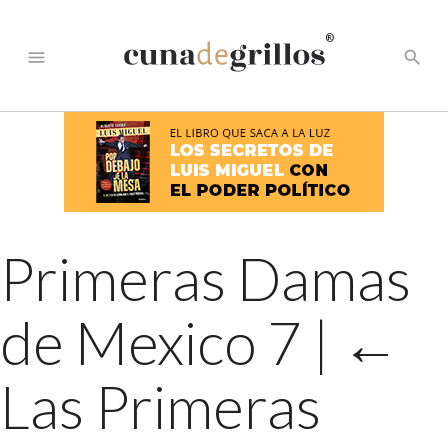
®
menu
search
Primeras Damas
de Mexico 7
|
←
Las Primeras