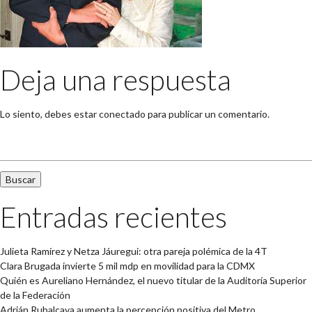
Deja una respuesta
Lo siento, debes estar
conectado
para publicar un comentario.
Buscar:
Entradas recientes
Julieta Ramírez y Netza Jáuregui: otra pareja polémica de la 4T
Clara Brugada invierte 5 mil mdp en movilidad para la CDMX
Quién es Aureliano Hernández, el nuevo titular de la Auditoría Superior
de la Federación
Adrián Rubalcava aumenta la percepción positiva del Metro