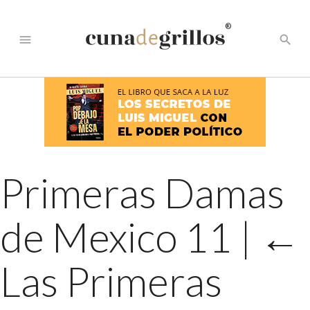
®
menu
search
Primeras Damas
de Mexico 11
|
←
Las Primeras