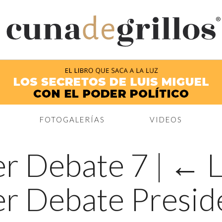
®
FOTOGALERÍAS
VIDEOS
er Debate 7
|
←
L
r Debate Presid