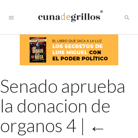
®
menu
search
Senado aprueba
la donacion de
organos 4
|
←