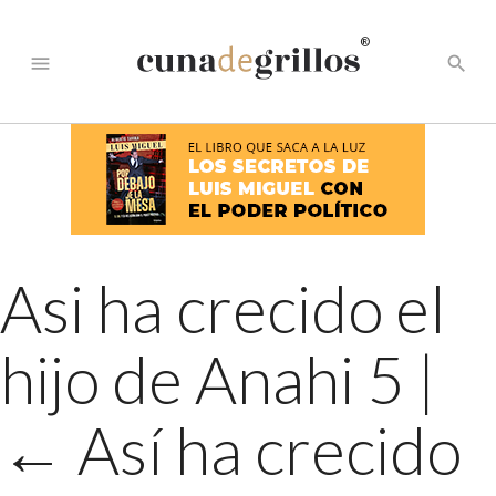
®
menu
search
Asi ha crecido el
hijo de Anahi 5
|
←
Así ha crecido