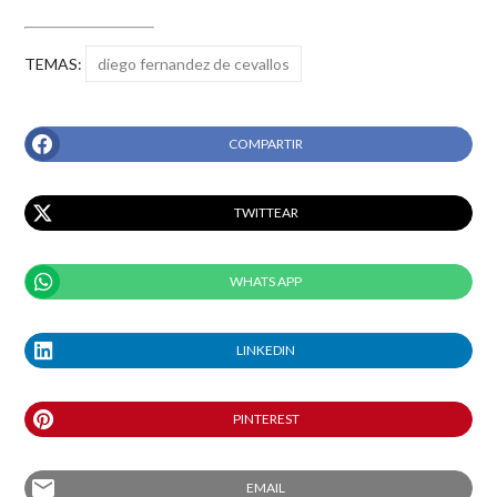
TEMAS:
diego fernandez de cevallos
COMPARTIR
TWITTEAR
WHATS APP
LINKEDIN
PINTEREST
email
EMAIL