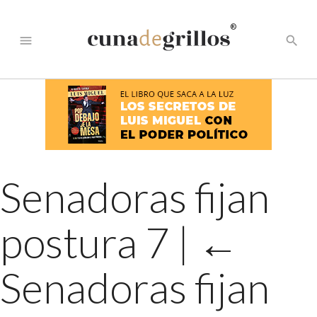
®
menu
search
Senadoras fijan
postura 7
|
←
Senadoras fijan