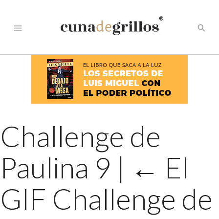
®
menu
search
Challenge de
Paulina 9
|
←
El
GIF Challenge de