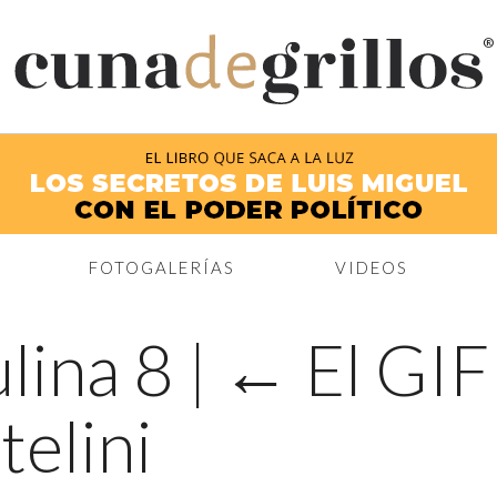
®
FOTOGALERÍAS
VIDEOS
ulina 8
|
←
El GIF
telini