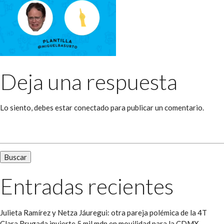
Deja una respuesta
Lo siento, debes estar
conectado
para publicar un comentario.
Buscar:
Entradas recientes
Julieta Ramírez y Netza Jáuregui: otra pareja polémica de la 4T
Clara Brugada invierte 5 mil mdp en movilidad para la CDMX