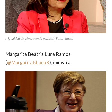
¿ Igualdad de género en la política?(Foto: vimeo)
Margarita Beatriz Luna Ramos
(
@MargaritaBLunaR
), ministra.