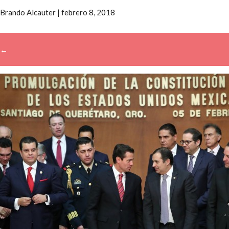
Brando Alcauter
|
febrero 8, 2018
←
→