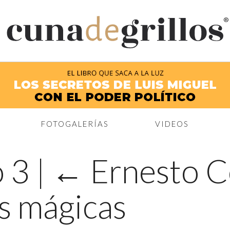
®
FOTOGALERÍAS
VIDEOS
o 3
|
←
Ernesto C
s mágicas