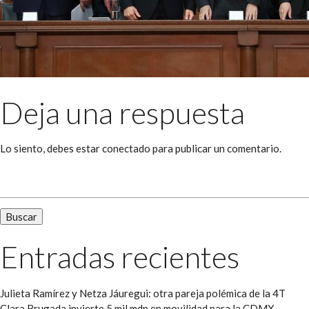
Deja una respuesta
Lo siento, debes estar
conectado
para publicar un comentario.
Buscar:
Entradas recientes
Julieta Ramírez y Netza Jáuregui: otra pareja polémica de la 4T
Clara Brugada invierte 5 mil mdp en movilidad para la CDMX