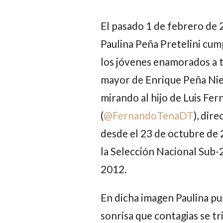
El pasado 1 de febrero de
Paulina Peña Pretelini
cump
los jóvenes enamorados a tr
mayor de
Enrique Peña Ni
mirando al hijo de
Luis Fe
(
@FernandoTenaDT
), dir
desde el 23 de octubre de 
la Selección Nacional Sub-
2012.
En dicha imagen
Paulina
pus
sonrisa que contagias se tr