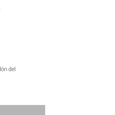
a
lón del