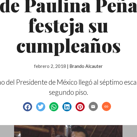
de Paulina Peñ
festeja su
cumpleaños
febrero 2, 2018
|
Brando Alcauter
no del Presidente de México llegó al séptimo esca
segundo piso.
email
link