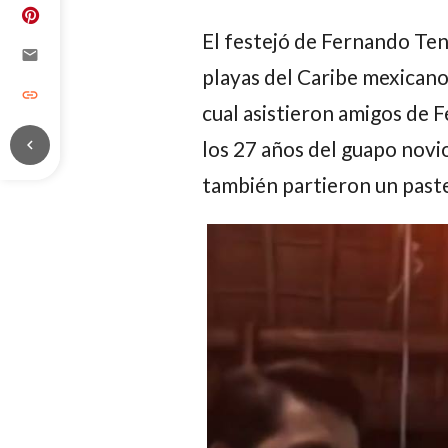
El festejó de
Fernando Ten
email
playas del Caribe mexicano,
link
cual asistieron amigos de
F
chevron_left
los 27 años del guapo novio
también partieron un pastel