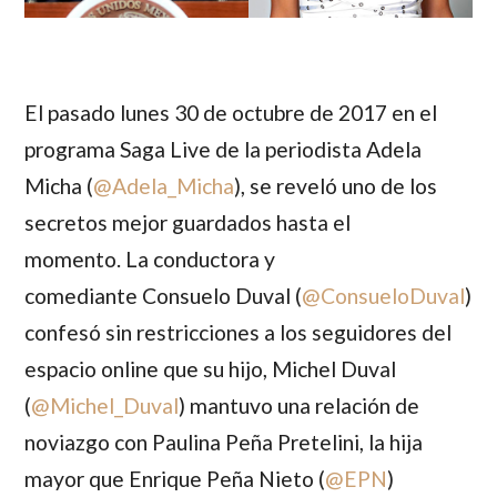
El pasado lunes 30 de octubre de 2017 en el
programa Saga Live de la periodista
Adela
Micha
(
@Adela_Micha
), se reveló uno de los
secretos mejor guardados hasta el
momento. La conductora y
comediante
Consuelo Duval
(
@ConsueloDuval
)
confesó sin restricciones a los seguidores del
espacio online que su hijo,
Michel Duval
(
@Michel_Duval
) mantuvo una relación de
noviazgo con
Paulina Peña Pretelini
, la hija
mayor que
Enrique Peña Nieto
(
@EPN
)