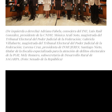
(De izquierda a derecha) Adriana Fabela, consejera del INE; Luis Raúl
González, presidente de la CNDH; Mónica Aralí Soto, magistrada del
Tribunal Electoral del Poder Judicial de la Federación; Gabriela
Villafuerte, magistrada del Tribunal Electoral del Poder Judicial de la
Federación; Lorena Cruz, presidenta de INMUJERES; Santiago Nieto,
titular de la fiscalía especializada para la atención de delitos electorales
de la PGR; Mely Romero, subsecretaria de Desarrollo Rural de
SAGARPA. (Foto: Senado de la República)