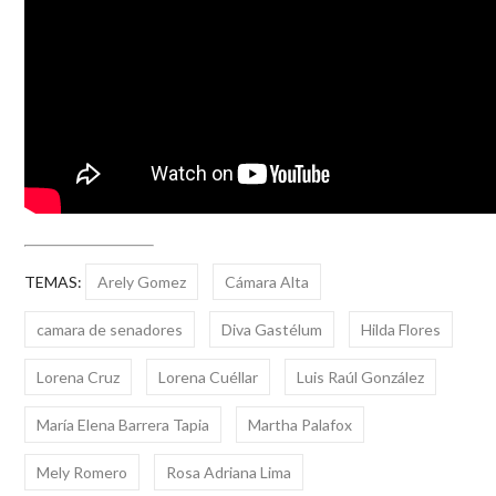
TEMAS:
Arely Gomez
Cámara Alta
camara de senadores
Diva Gastélum
Hilda Flores
Lorena Cruz
Lorena Cuéllar
Luis Raúl González
María Elena Barrera Tapia
Martha Palafox
Mely Romero
Rosa Adriana Lima