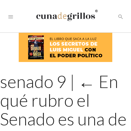
®
menu
search
senado 9
|
←
En
qué rubro el
Senado es una de