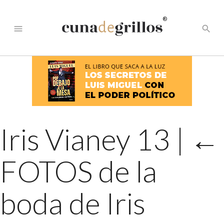
®
menu
search
Iris Vianey 13
|
←
FOTOS de la
boda de Iris