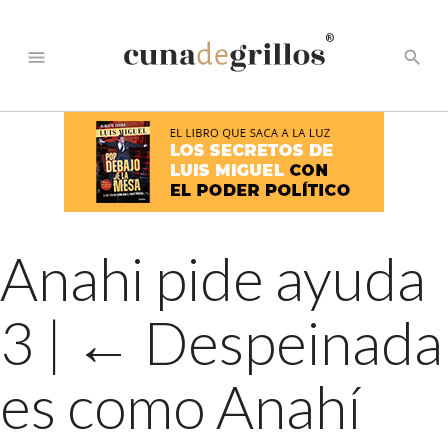
®
menu
search
Anahi pide ayuda
3
|
←
Despeinada
es como Anahí