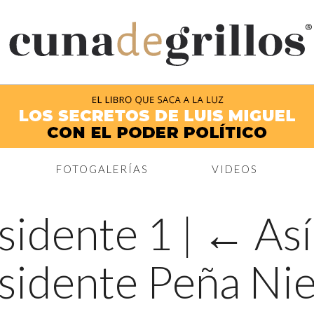
®
FOTOGALERÍAS
VIDEOS
esidente 1
|
←
Así
esidente Peña Ni