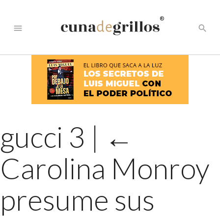
®
menu
search
gucci 3
|
←
Carolina Monroy
presume sus