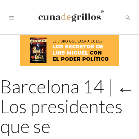
®
menu
search
Barcelona 14
|
←
Los presidentes
que se