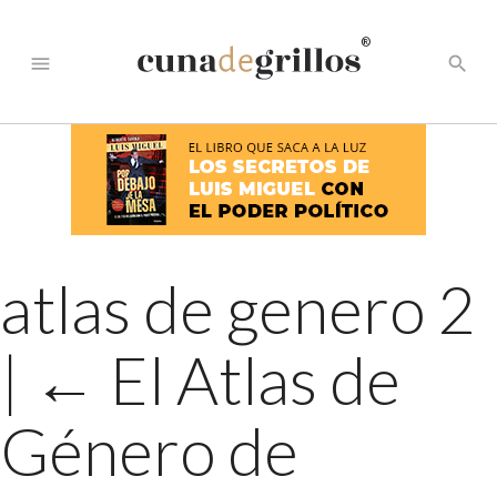
®
menu
search
atlas de genero 2
|
←
El Atlas de
Género de