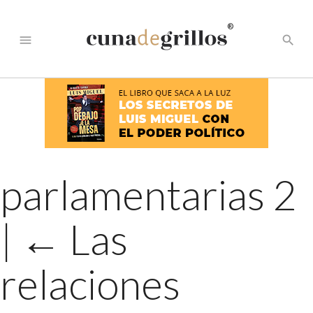
®
menu
search
parlamentarias 2
|
←
Las
relaciones