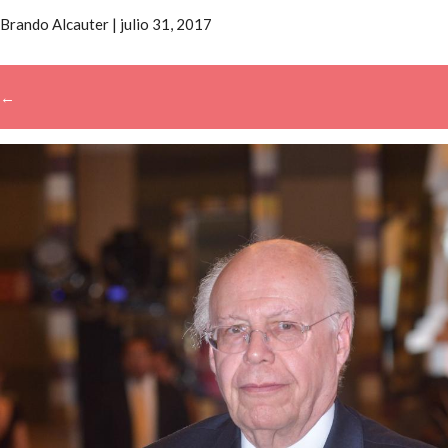
Brando Alcauter
|
julio 31, 2017
←
→