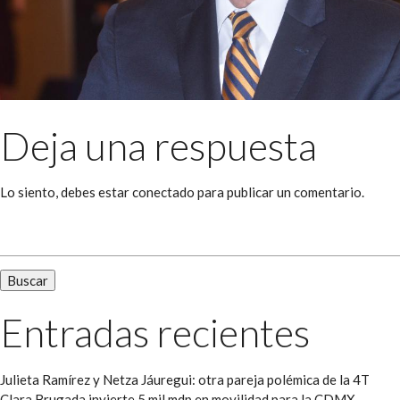
Deja una respuesta
Lo siento, debes estar
conectado
para publicar un comentario.
Buscar:
Entradas recientes
Julieta Ramírez y Netza Jáuregui: otra pareja polémica de la 4T
Clara Brugada invierte 5 mil mdp en movilidad para la CDMX