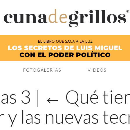
®
FOTOGALERÍAS
VIDEOS
ias 3
|
←
Qué tie
r y las nuevas te