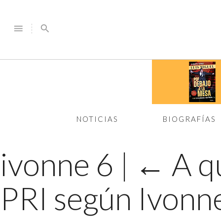
menu
search
NOTICIAS
BIOGRAFÍAS
ivonne 6
|
←
A q
PRI según Ivonn