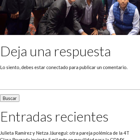
Deja una respuesta
Lo siento, debes estar
conectado
para publicar un comentario.
Buscar:
Entradas recientes
Julieta Ramírez y Netza Jáuregui: otra pareja polémica de la 4T
Clara Brugada invierte 5 mil mdp en movilidad para la CDMX