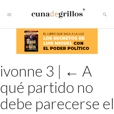
®
menu
search
ivonne 3
|
←
A
qué partido no
debe parecerse el