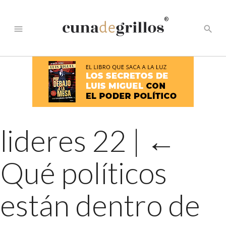
®
menu
search
lideres 22
|
←
Qué políticos
están dentro de