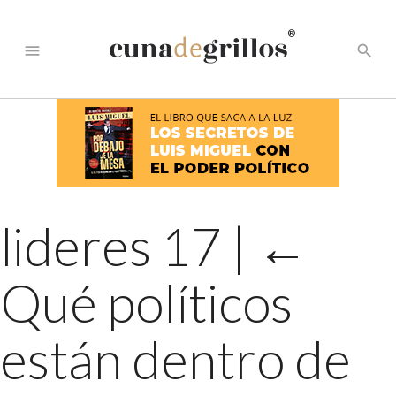
®
menu
search
lideres 17
|
←
Qué políticos
están dentro de