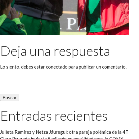
Deja una respuesta
Lo siento, debes estar
conectado
para publicar un comentario.
Buscar:
Entradas recientes
Julieta Ramírez y Netza Jáuregui: otra pareja polémica de la 4T
Clara Brugada invierte 5 mil mdp en movilidad para la CDMX