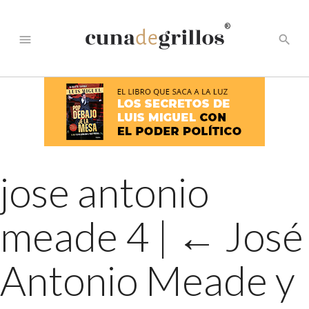
®
menu
search
jose antonio
meade 4
|
←
José
Antonio Meade y