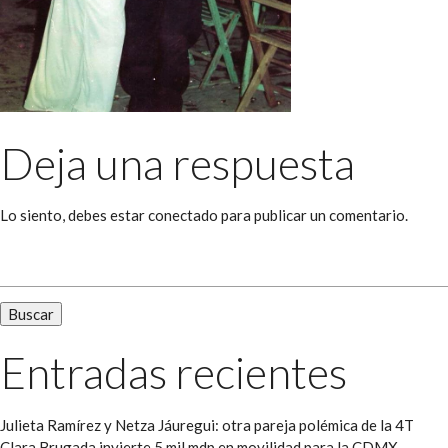
Deja una respuesta
Lo siento, debes estar
conectado
para publicar un comentario.
Buscar:
Entradas recientes
Julieta Ramírez y Netza Jáuregui: otra pareja polémica de la 4T
Clara Brugada invierte 5 mil mdp en movilidad para la CDMX