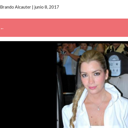
Brando Alcauter
|
junio 8, 2017
←
→