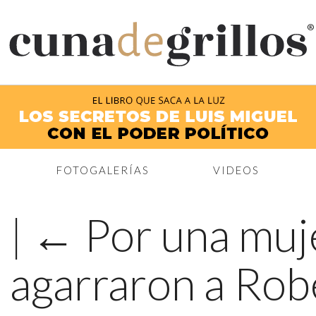
®
FOTOGALERÍAS
VIDEOS
5
|
←
Por una muj
, agarraron a Ro