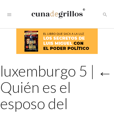
®
menu
search
luxemburgo 5
|
←
Quién es el
esposo del