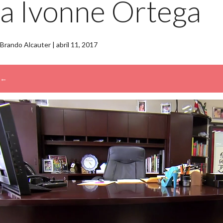
a Ivonne Ortega
Brando Alcauter
|
abril 11, 2017
←
→