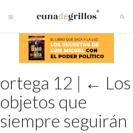
®
menu
search
ortega 12
|
←
Los
objetos que
siempre seguirán