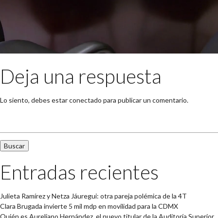
Deja una respuesta
Lo siento, debes estar
conectado
para publicar un comentario.
Buscar:
Entradas recientes
Julieta Ramírez y Netza Jáuregui: otra pareja polémica de la 4T
Clara Brugada invierte 5 mil mdp en movilidad para la CDMX
Quién es Aureliano Hernández, el nuevo titular de la Auditoría Superior