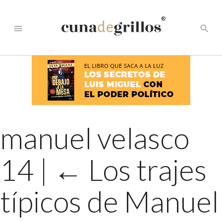
®
menu
search
manuel velasco
14
|
←
Los trajes
típicos de Manuel