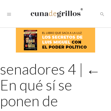
®
menu
search
senadores 4
|
←
En qué sí se
ponen de