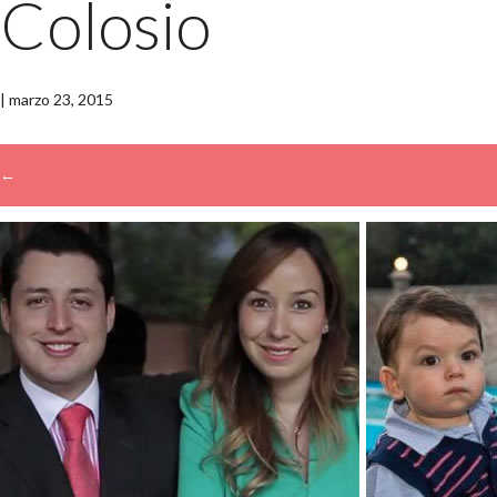
Colosio
|
marzo 23, 2015
←
→