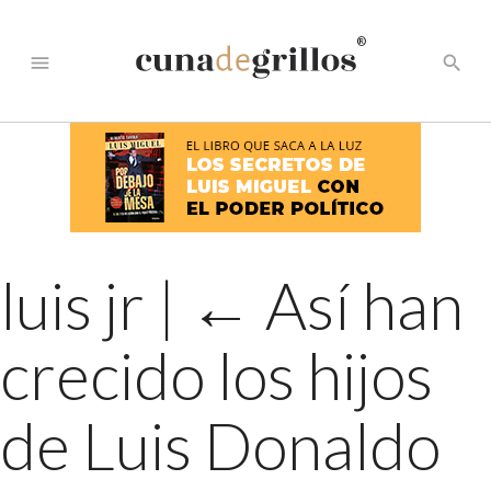
®
menu
search
luis jr
|
←
Así han
crecido los hijos
de Luis Donaldo