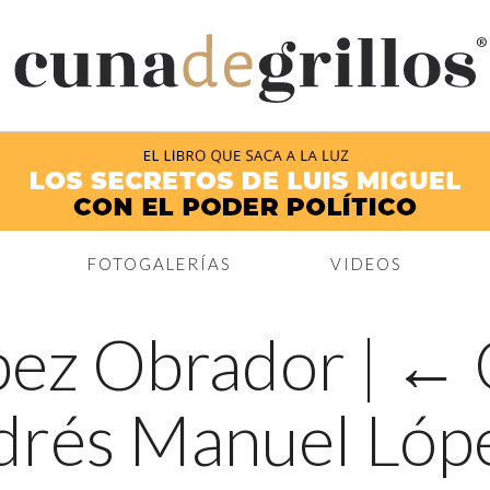
®
FOTOGALERÍAS
VIDEOS
pez Obrador
|
←
drés Manuel Lóp