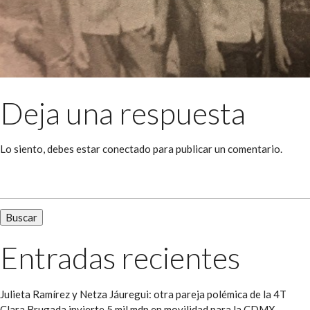
Deja una respuesta
Lo siento, debes estar
conectado
para publicar un comentario.
Buscar:
Entradas recientes
Julieta Ramírez y Netza Jáuregui: otra pareja polémica de la 4T
Clara Brugada invierte 5 mil mdp en movilidad para la CDMX