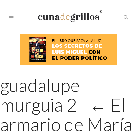
®
menu
search
guadalupe
murguia 2
|
←
El
armario de María